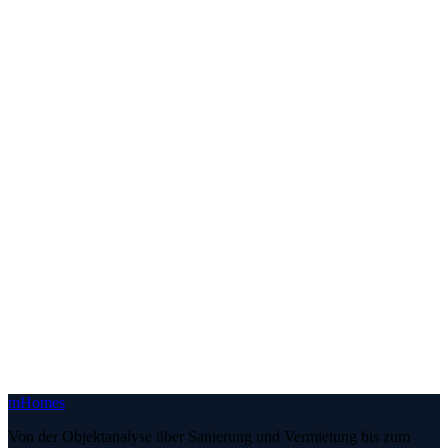
Benötige ich eine Zustimmung der WEG?
Welche Maßnahmen gelten als Modernisierung?
Kann eine Modernisierung auf die Miete umgelegt werden?
Unterstützt mHomes bei Fördermitteln?
Werden Küche und Bad ebenfalls erneuert?
Ist eine Grundreinigung enthalten?
Können Möblierung und Vermarktung direkt anschließen?
Arbeitet mHomes auch außerhalb Münchens?
m
Homes
Von der Objektanalyse über Sanierung und Vermietung bis zum