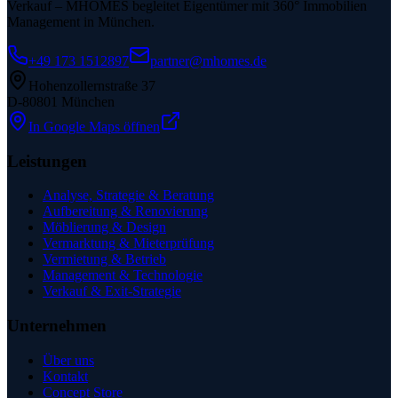
Verkauf – MHOMES begleitet Eigentümer mit 360° Immobilien
Management in München.
+49 173 1512897
partner@mhomes.de
Hohenzollernstraße 37
D-80801 München
In Google Maps öffnen
Leistungen
Analyse, Strategie & Beratung
Aufbereitung & Renovierung
Möblierung & Design
Vermarktung & Mieterprüfung
Vermietung & Betrieb
Management & Technologie
Verkauf & Exit-Strategie
Unternehmen
Über uns
Kontakt
Concept Store