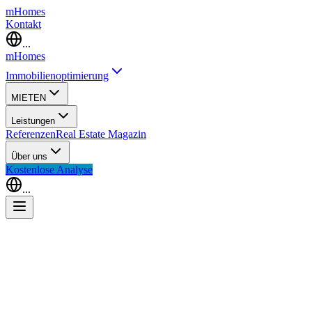
m
Homes
Kontakt
...
m
Homes
Immobilienoptimierung
MIETEN
Leistungen
Referenzen
Real Estate Magazin
Über uns
Kostenlose Analyse
...